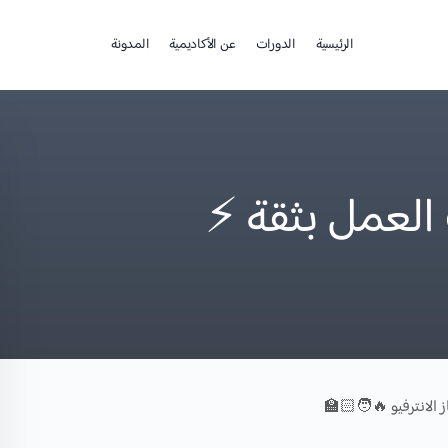
الرئيسية
الدورات
عن الأكاديمية
المدونة
العمل بثقة ⚡️
ز الانترفيو 🔥🧑🏻‍🏫