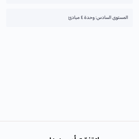
تقدم الدورة
المستوى السادس: وحدة ٤ مبادئ
0% Complete
تقدم الدورة
0% Complete