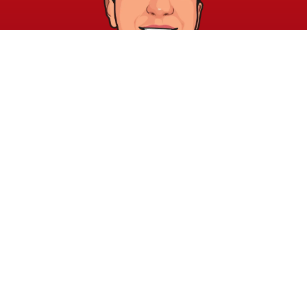
خريطة الموقع
الشروط والقوانين
الرئيسية
الشروط والأحكام
عن الأكاديمية
سياسة الخصوصية
المدونة
الدورات
اتصل بنا
elayary.academy@gmail.com
جميع الحقوق محفوظة © 2026 لأكاديمية صبري العياري للتدريب