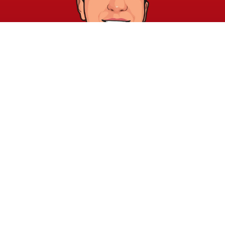
خريطة الموقع
الشروط والقوانين
الرئيسية
الشروط والأحكام
عن الأكاديمية
سياسة الخصوصية
المدونة
الدورات
اتصل بنا
elayary.academy@gmail.com
جميع الحقوق محفوظة © 2026 لأكاديمية صبري العياري للتدريب