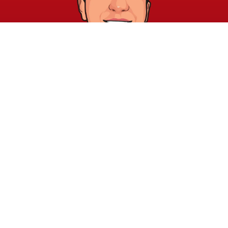
خريطة الموقع
الشروط والقوانين
الرئيسية
الشروط والأحكام
عن الأكاديمية
سياسة الخصوصية
المدونة
الدورات
اتصل بنا
elayary.academy@gmail.com
جميع الحقوق محفوظة © 2026 لأكاديمية صبري العياري للتدريب