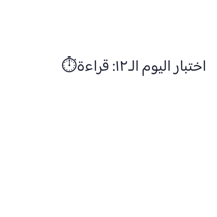
اختبار 1
من 0
اختبار اليوم الـ١٢: قراءة⏱️