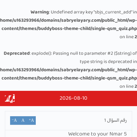
Warning
: Undefined array key "sbjs_current_add" in
/home/u163293966/domains/sabryelayary.com/public_html/wp-
content/themes/buddyboss-theme-child/single-qsm_quiz.php
on line
2
Deprecated
: explode(): Passing null to parameter #2 ($string) of
type string is deprecated in
/home/u163293966/domains/sabryelayary.com/public_html/wp-
content/themes/buddyboss-theme-child/single-qsm_quiz.php
on line
2
2026-08-10
رقم السؤال
1
A⁻
A
A⁺
Welcome to your Nmar 5