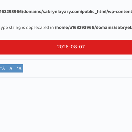
163293966/domains/sabryelayary.com/public_html/wp-content
 type string is deprecated in
/home/u163293966/domains/sabryel
2026-08-07
A⁻
A
A⁺