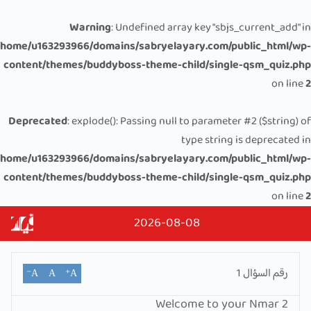
Warning
: Undefined array key "sbjs_current_add" in
/home/u163293966/domains/sabryelayary.com/public_html/wp-
content/themes/buddyboss-theme-child/single-qsm_quiz.php
on line
2
Deprecated
: explode(): Passing null to parameter #2 ($string) of
type string is deprecated in
/home/u163293966/domains/sabryelayary.com/public_html/wp-
content/themes/buddyboss-theme-child/single-qsm_quiz.php
on line
2
2026-08-08
رقم السؤال
1
A⁻
A
A⁺
Welcome to your Nmar 2