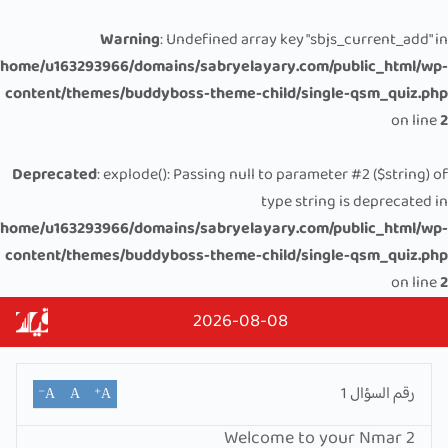
Warning
: Undefined array key "sbjs_current_add" in
/home/u163293966/domains/sabryelayary.com/public_html/wp-
content/themes/buddyboss-theme-child/single-qsm_quiz.php
on line
2
Deprecated
: explode(): Passing null to parameter #2 ($string) of
type string is deprecated in
/home/u163293966/domains/sabryelayary.com/public_html/wp-
content/themes/buddyboss-theme-child/single-qsm_quiz.php
on line
2
2026-08-08
رقم السؤال
1
A⁻
A
A⁺
Welcome to your Nmar 2