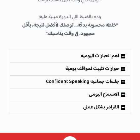
– وكل ده في وقت قليل يناسب يومك
وده بالضبط اللي الدورة مبنية عليه:
“خلطة محسوبة بدقة… توصلك لأفضل نتيجة، بأقل
مجهود، في وقت يناسبك.”
اهم العبارات اليومية
حوارات تثبيت لمواقف يومية
جلسات جماعيه Confident Speaking
الاستماع اليومى
القرامر بشكل عملى