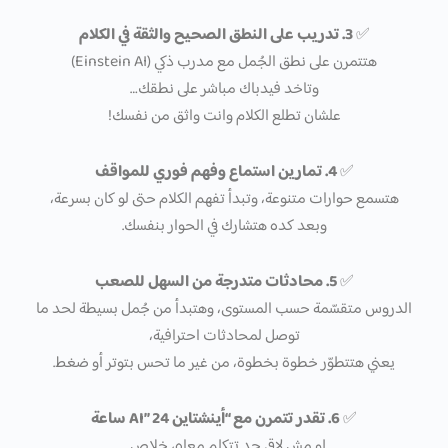
✅
3. تدريب على النطق الصحيح والثقة في الكلام
هتتمرن على نطق الجُمل مع مدرب ذكي (Einstein AI)
وتاخد فيدباك مباشر على نطقك…
علشان تطلع الكلام وانت واثق من نفسك!
✅
4. تمارين استماع وفهم فوري للمواقف
هتسمع حوارات متنوعة، وتبدأ تفهم الكلام حتى لو كان بسرعة،
وبعد كده هتشارك في الحوار بنفسك.
✅
5. محادثات متدرجة من السهل للصعب
الدروس متقسّمة حسب المستوى، وهتبدأ من جُمل بسيطة لحد ما
توصل لمحادثات احترافية،
يعني هتتطوّر خطوة بخطوة، من غير ما تحس بتوتر أو ضغط.
✅
6. تقدر تتمرن مع “أينشتاين AI” 24 ساعة
لو مش لاقي حد تتكلم معاه، خلاص…