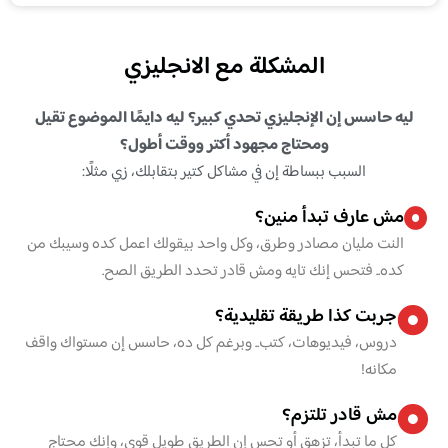
المشكلة مع الانجليزي
ليه حاسس إن الإنجليزي تحدي كبير؟ ليه دايمًا الموضوع تقيل
ومحتاج مجهود أكتر ووقت أطول؟
السبب ببساطة إن في مشاكل كتير بتقابلك، زي مثلًا:
مش عارف تبدأ منين؟
النت مليان مصادر وطرق، وكل واحد بيقولك اعمل كده وسيبك من
كده.. فتحس إنك تايه ومش قادر تحدد الطريق الصح.
جربت كذا طريقة تقليدية؟
دروس، فيديوهات، كتب.. وبرغم كل ده، حاسس إن مستواك واقف
مكانه!
مش قادر تلتزم؟
كل ما تبدأ، تزهق أو تحس إن الطريق طويل قوي، وإنك محتاج