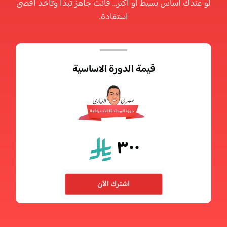
لو عندك أساس بسيط أو أكتر… فأنت جاهز تبدأ وتاخد أقصى
استفادة.
قيمة الدورة الاساسية
٣٠٠
اشترك الآن