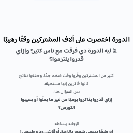
الدورة اختصرت على آلاف المشتركين وقتًا رهيبًا
⏳
ليه الدورة دي فرقت مع ناس كتير؟ وإزاي
قدروا يلتزموا؟
كتير من المشتركين وفّروا وقت ضخم جدًا، وحققوا نتائج
كانوا فاكرين إنها مستحيلة.
بس السؤال هنا:
إزاي قدروا يذاكروا يوميًا من غير ما يملّوا أو يسيبوا
الكورس؟
الإجابة ببساطة:
آه طبعًا بييجي شعور بالزهق أوقات… وده طبيعي!