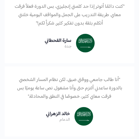
"كنت دائمًا أتوتر إذا حد كلمني إنجليزي، بس الدورة فعلاً فرقت
معاي. طريقة التدريب على الجمل والمواقف اليومية خلتني
أتكلم بثقة بدون تفكير كثير. شكراً لكم!"
سارة القحطاني
جدة
"أنا طالب جامعي ووقتي ضيق، لكن نظام المسار الشخصي
بالدورة ساعدني ألتزم حتى وأنا مشغول. نص ساعة يوميًا بس
فرقت معاي كثير، خصوصًا في النطق والمحادثة."
خالد الزهراني
الدمام