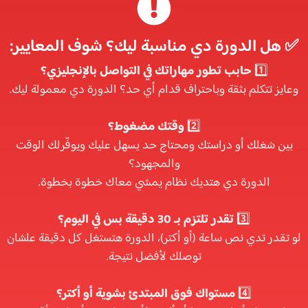
✅ هل الدورة دي مناسبة ليك؟ شوف المعايير:
1️⃣
حابب تطور مهاراتك في التواصل بالإنجليزي؟
وعايز تتكلم بثقة وباحتراف قدام أي حد؟ الدورة دي معمولة ليك.
2️⃣
وقتك مضغوط؟
بين شغلك أو دراستك ومحتاج حد يسهل عليك ويوفّرلك الوقت
والمجهود؟
الدورة دي هتديك نظام يمشي معاك خطوة بخطوة.
3️⃣
تقدر تلتزم بـ 30 دقيقة بس في اليوم؟
لو تقدر تدي نص ساعة (أو أكتر)، الدورة هتستغل كل دقيقة علشان
توصلك لأفضل نتيجة.
4️⃣
مستواك فوق المبتدئ بشوية أو أكتر؟